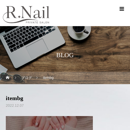
BLOG
ブログ
itembg
itembg
2022.12.07