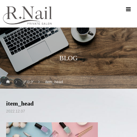
BLOG
ブログ
item_head
item_head
2022.12.07